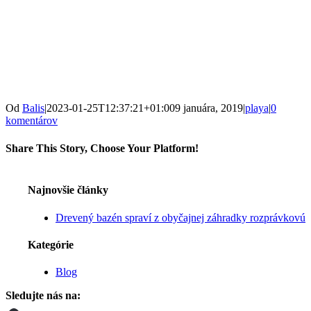
Od
Balis
|
2023-01-25T12:37:21+01:00
9 januára, 2019
|
playa
|
0
komentárov
Share This Story, Choose Your Platform!
Facebook
X
LinkedIn
Pinterest
Najnovšie články
Drevený bazén spraví z obyčajnej záhradky rozprávkovú
Kategórie
Blog
Sledujte nás na: