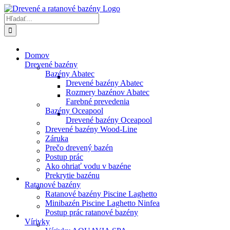
Skip
to
Hľadať:
content
Domov
Drevené bazény
Bazény Abatec
Drevené bazény Abatec
Rozmery bazénov Abatec
Farebné prevedenia
Bazény Oceapool
Drevené bazény Oceapool
Drevené bazény Wood-Line
Záruka
Prečo drevený bazén
Postup prác
Ako ohriať vodu v bazéne
Prekrytie bazénu
Ratanové bazény
Ratanové bazény Piscine Laghetto
Minibazén Piscine Laghetto Ninfea
Postup prác ratanové bazény
Vírivky