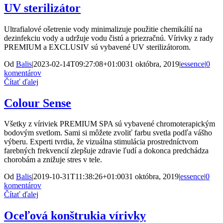
UV sterilizátor
Ultrafialové ošetrenie vody minimalizuje použitie chemikálií na
dezinfekciu vody a udržuje vodu čistú a priezračnú. Vírivky z rady
PREMIUM a EXCLUSIV sú vybavené UV sterilizátorom.
Od
Balis
|
2023-02-14T09:27:08+01:00
31 októbra, 2019
|
essence
|
0
komentárov
Čítať ďalej
Colour Sense
Všetky z víriviek PREMIUM SPA sú vybavené chromoterapickým
bodovým svetlom. Sami si môžete zvoliť farbu svetla podľa vášho
výberu. Experti tvrdia, že vizuálna stimulácia prostredníctvom
farebných frekvencií zlepšuje zdravie ľudí a dokonca predchádza
chorobám a znižuje stres v tele.
Od
Balis
|
2019-10-31T11:38:26+01:00
31 októbra, 2019
|
essence
|
0
komentárov
Čítať ďalej
Oceľová konštrukia vírivky