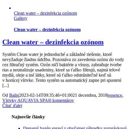
Clean water – dezinfekcia ozónom
Gallery
Clean water – dezinfekcia ozónom
Clean water – dezinfekcia ozónom
Systém Clean water je jednoduché a základné riešenie, ktoré
nevyžaduje žiadnu údržbu. Pozostáva zo zavedenia ozónu do vody
cez filtračný systém. Ozón ničí baktérie a vírusy, zabraňuje tvorbe
rias a neutralizuje usadeniny, ktoré sa ťažko filtrujú, najmä telové
mydlá, oleje a iné látky, ktoré sú ťažko odstrániteľné keď sú
v horúcej vírivke. Tento systém sa automatický zapne pri spustení
[...]
Od
Balis
|
2023-02-14T09:35:46+01:00
21 decembra, 2018
|
essence
,
Vírivky AQUAVIA SPA
|
0 komentárov
Čítať ďalej
Najnovšie články
Drevený bazén spraví z obyčajnej záhradky rozprávkovú