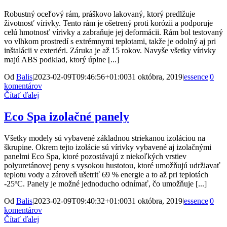
Robustný oceľový rám, práškovo lakovaný, ktorý predlžuje
životnosť vírivky. Tento rám je ošetrený proti korózii a podporuje
celú hmotnosť vírivky a zabraňuje jej deformácii. Rám bol testovaný
vo vlhkom prostredí s extrémnymi teplotami, takže je odolný aj pri
inštalácii v exteriéri. Záruka je až 15 rokov. Navyše všetky vírivky
majú ABS podklad, ktorý úplne [...]
Od
Balis
|
2023-02-09T09:46:56+01:00
31 októbra, 2019
|
essence
|
0
komentárov
Čítať ďalej
Eco Spa izolačné panely
Všetky modely sú vybavené základnou striekanou izoláciou na
škrupine. Okrem tejto izolácie sú vírivky vybavené aj izolačnými
panelmi Eco Spa, ktoré pozostávajú z niekoľkých vrstiev
polyuretánovej peny s vysokou hustotou, ktoré umožňujú udržiavať
teplotu vody a zároveň ušetriť 69 % energie a to až pri teplotách
-25ºC. Panely je možné jednoducho odnímať, čo umožňuje [...]
Od
Balis
|
2023-02-09T09:40:32+01:00
31 októbra, 2019
|
essence
|
0
komentárov
Čítať ďalej