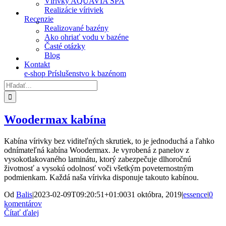
Vírivky AQUAVIA SPA
Realizácie víriviek
Recenzie
Realizované bazény
Ako ohriať vodu v bazéne
Časté otázky
Blog
Kontakt
e-shop Príslušenstvo k bazénom
Hľadať:
Woodermax kabína
Kabína vírivky bez viditeľných skrutiek, to je jednoduchá a ľahko
odnímateľná kabína Woodermax. Je vyrobená z panelov z
vysokotlakovaného laminátu, ktorý zabezpečuje dlhoročnú
životnosť a vysokú odolnosť voči všetkým poveternostným
podmienkam. Každá naša vírivka disponuje takouto kabínou.
Od
Balis
|
2023-02-09T09:20:51+01:00
31 októbra, 2019
|
essence
|
0
komentárov
Čítať ďalej