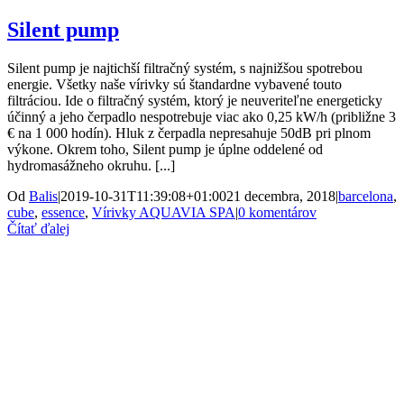
Silent pump
Silent pump je najtichší filtračný systém, s najnižšou spotrebou
energie. Všetky naše vírivky sú štandardne vybavené touto
filtráciou. Ide o filtračný systém, ktorý je neuveriteľne energeticky
účinný a jeho čerpadlo nespotrebuje viac ako 0,25 kW/h (približne 3
€ na 1 000 hodín). Hluk z čerpadla nepresahuje 50dB pri plnom
výkone. Okrem toho, Silent pump je úplne oddelené od
hydromasážneho okruhu. [...]
Od
Balis
|
2019-10-31T11:39:08+01:00
21 decembra, 2018
|
barcelona
,
cube
,
essence
,
Vírivky AQUAVIA SPA
|
0 komentárov
Čítať ďalej