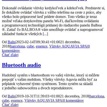
Dokonalé ovládanie vírivky kedykoľvek a kdekoľvek. Predstavte si,
že dokážete ovládať vírivku z vášho telefónu na ceste z práce, aby
všetko bolo pripravené keď prídete domov. Toto všetko je teraz
možné vďaka dotykovému panelu Wi-Fi, diaľkovému ovládaniu
a programovacej technológii pridanej do riadiaceho panelu Balboa
®. Zatiaľ čo BALBOA® vám umožňuje ovládať a naprogramovať
základné funkcie všetkých [...]
Od
Balis
|
2023-02-14T09:30:41+01:00
21 decembra,
2018
|
barcelona
,
cube
,
essence
,
Vírivky AQUAVIA SPA
|
0
komentárov
Čítať ďalej
Bluetooth audio
Hudobný systém s bluetoothom vo vašej vírivke, ktorý si môžete
prepojiť s vašim mobilom. Všetky vírivky Aquvia môžu byť za
príplatok vybavené týmto systémom. Tento systém sa skladá
z jedného subowoofera a dvoch reproduktorov.
Od
Balis
|
2019-10-31T11:39:03+01:00
21 decembra, 2018
|
barcelona
,
cube
,
essence
,
Vírivky AQUAVIA SPA
|
0 komentárov
Čítať ďalej