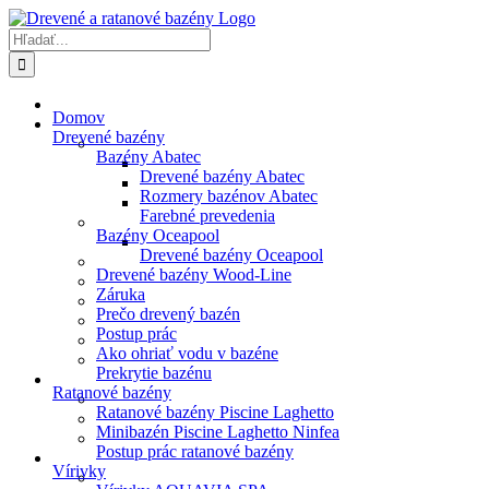
Skip
to
Hľadať:
content
Domov
Drevené bazény
Bazény Abatec
Drevené bazény Abatec
Rozmery bazénov Abatec
Farebné prevedenia
Bazény Oceapool
Drevené bazény Oceapool
Drevené bazény Wood-Line
Záruka
Prečo drevený bazén
Postup prác
Ako ohriať vodu v bazéne
Prekrytie bazénu
Ratanové bazény
Ratanové bazény Piscine Laghetto
Minibazén Piscine Laghetto Ninfea
Postup prác ratanové bazény
Vírivky