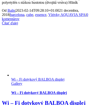
polyetylén s nízkou hustotou (dvojitá vrstva) Hliník
Od
Balis
|
2023-02-14T09:28:10+01:00
21 decembra,
2018
|
barcelona
,
cube
,
essence
,
Vírivky AQUAVIA SPA
|
0
komentárov
Čítať ďalej
Wi – Fi dotykový BALBOA displej
Gallery
Wi – Fi dotykový BALBOA displej
Wi – Fi dotykový BALBOA displej